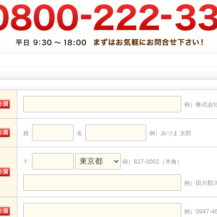
例）株式会社
姓
名
例）みづま 太郎
〒
例）827-0002（半角）
例）田川郡川
例）0947-46