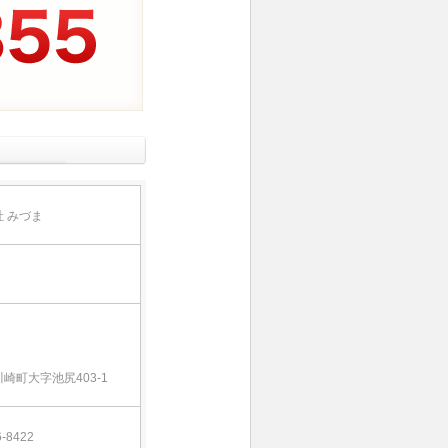
 みづま
崎町大字池尻403-1
-8422