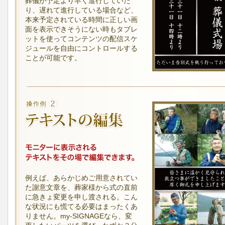
葬儀が予定より早く進行していた
り、遅れて進行している場合など、
本来予定されている時間に正しい画
面を表示できそうにない時もタブレ
ットを使ってコンテンツの配信スケ
ジュールを自由にコントロールする
ことが可能です。
例えば、あらかじめご用意されてい
た謝意文章を、葬家様から式の直前
に急きょ変更を申し渡される。こん
な状況にも慌てる必要はまったくあ
りません。my-SIGNAGEなら、変